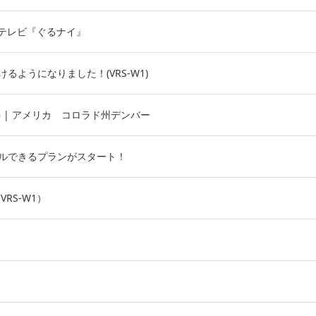
日本テレビ『ぐるナイ』
ようになりました！(VRS-W1)
-6 | アメリカ コロラド州デンバー
ルできるプランがスタート！
RS-W1）