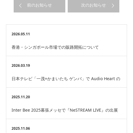
前のお知らせ
次のお知らせ
2026.05.11
香港・シンガポール市場での販路開拓について
2026.03.19
日本テレビ「一茂×かまいたち ゲンバ」で Audio Heart の
スピーカーが紹介予定です
2025.11.20
Inter Bee 2025幕張メッセで『NeSTREAM LIVE』の出展
にVRS-1を使用して頂…
2025.11.06