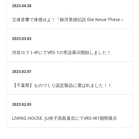
表彰して頂きました
2023.04.28
立体音響で体感せよ！『銀河英雄伝説 Die Neue These～
神々の黄昏（ラグナロック）作戦～』…
2023.03.03
渋谷ロフト4FにてVRS-1の常設展示開始しました！
2023.02.07
【千葉県】ものづくり認定製品に選ばれました！！
2023.02.05
LIVING HOUSE. JU米子髙島屋店にてVRS-W1期間展示
中！！！