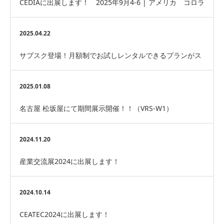
CEDIAに出展します！ 2025年9月4-6 | アメリカ コロラ
ド州デンバー
2025.04.22
サブスク登場！月額制でお試しレンタルできるプランがス
タート！
2025.01.08
名古屋 松坂屋にて期間展示開催！！（VRS-W1）
2024.11.20
産業交流展2024に出展します！
2024.10.14
CEATEC2024に出展します！