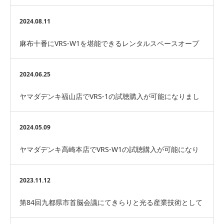
2024.08.11
麻布十番にVRS-W1を堪能できるレンタルスペースオープ
ン！！！
2024.06.25
ヤマダデンキ福山店でVRS-1の試聴購入が可能になりまし
た！
2024.05.09
ヤマダデンキ高崎本店でVRS-W1の試聴購入が可能になり
ました！
2023.11.12
第84回九都県市首脳会議にてきらりと光る産業技術として