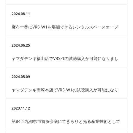
2024.08.11
麻布十番にVRS-W1を堪能できるレンタルスペースオープ
ン！！！
2024.06.25
ヤマダデンキ福山店でVRS-1の試聴購入が可能になりまし
た！
2024.05.09
ヤマダデンキ高崎本店でVRS-W1の試聴購入が可能になり
ました！
2023.11.12
第84回九都県市首脳会議にてきらりと光る産業技術として