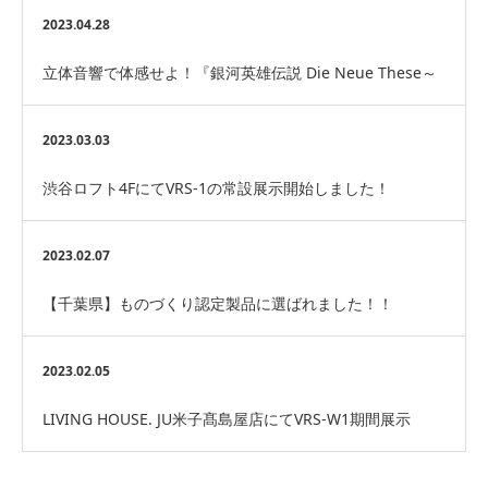
表彰して頂きました
2023.04.28
立体音響で体感せよ！『銀河英雄伝説 Die Neue These～
神々の黄昏（ラグナロック）作戦～』…
2023.03.03
渋谷ロフト4FにてVRS-1の常設展示開始しました！
2023.02.07
【千葉県】ものづくり認定製品に選ばれました！！
2023.02.05
LIVING HOUSE. JU米子髙島屋店にてVRS-W1期間展示
中！！！