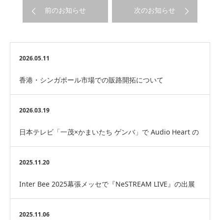
前のお知らせ
次のお知らせ
2026.05.11
香港・シンガポール市場での販路開拓について
2026.03.19
日本テレビ「一茂×かまいたち ゲンバ」で Audio Heart の
スピーカーが紹介予定です
2025.11.20
Inter Bee 2025幕張メッセで『NeSTREAM LIVE』の出展
にVRS-1を使用して頂…
2025.11.06