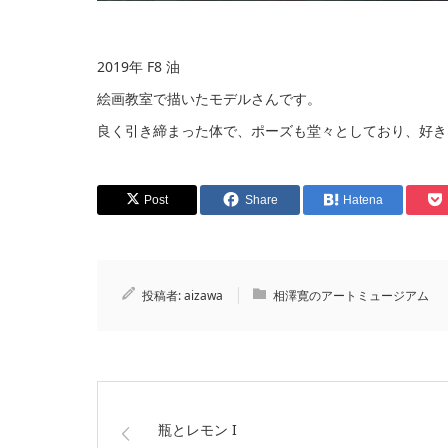
2019年 F8 油
絵画教室で描いたモデルさんです。
良く引き締まった体で、ポーズも堂々としており、好き
Post
Share
Hatena
投稿者:
aizawa
相澤寛のアートミュージアム
瓶とレモン I