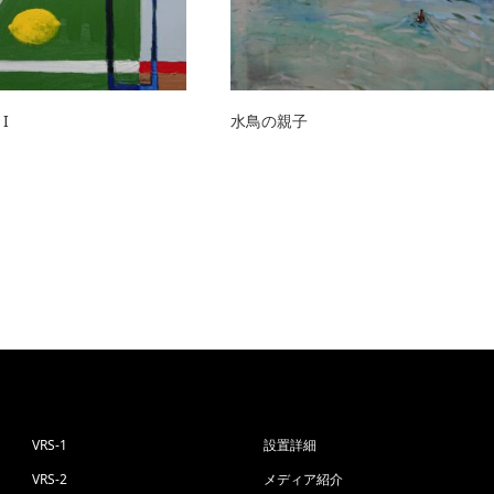
I
水鳥の親子
VRS-1
設置詳細
VRS-2
メディア紹介