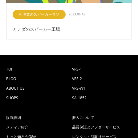
相澤寛のスピーカー昔話
2023.06.18
カナダのスピーカー工場
TOP
VRS-1
BLOG
VRS-2
ABOUT US
VRS-W1
SHOPS
SA-1852
設置詳細
搬入について
メディア紹介
品質保証とアフターサービス
もっと知ろうQ&A
レンタル・引取りサービス